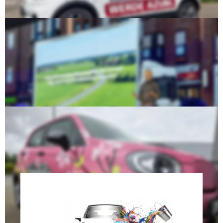
YouTaxi zeigt im Münsterland, wie Mobilität 
für alle funktioniert
03.07.2026 – 
Am 2. Juli 2026 kamen rund 200 Menschen in Ahaus 
zusammen
, um zu erleben, wie eine Antwort auf dieses Problem 
aussehen kann.
Mobilität im Münsterland selbst gestalten
12.06.2026
 – 
Ahauser Software-Hersteller stellt Plattform für 
regionales Fahrzeugsharing vor – Präsentations-Event am 1. Juli in 
der 
Tobit.Town