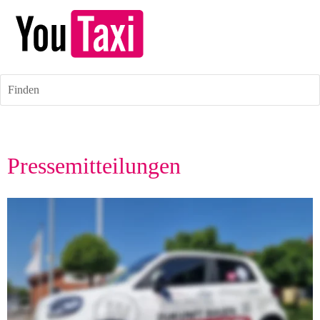
Finden
Pressemitteilungen
Lückenschluss für die Mobilität: Regionale 
Unternehmen bauen das YouTaxi-Netzwerk 
aus.
16.07.2026 – Regionale Unternehmen bauen das YouTaxi-Netzwerk 
weiter aus: Erste Flotten- und Infrastrukturpartner erweitern die 
offene Carsharing-Plattform um Fahrzeuge und Ladepunkte.